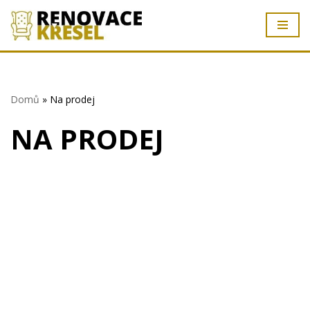
Přeskočit
na
obsah
Domů
»
Na prodej
NA PRODEJ