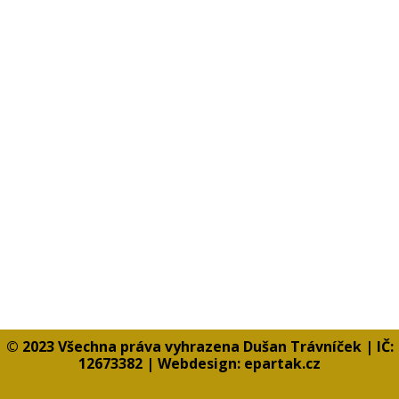
© 2023 Všechna práva vyhrazena Dušan Trávníček | IČ:
12673382 | Webdesign:
epartak.cz